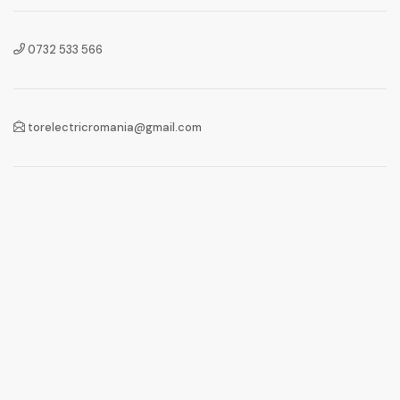
0732 533 566
torelectricromania@gmail.com