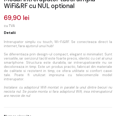
WiFi&RF cu NUL optional
69,90 lei
cu TVA
Detalii
Intrerupator simplu cu touch, Wi-Fi&RF. Se conecteaza direct la
internet, fara ajutorul unui hub!
Se diferentiaza prin design-ul compact, elegant si minimalist. Sunt
versatile, iar senzorul tactil este foarte precis, identic cu cel al unui
smartphone. Structura este durabila, iar intrerupatoarele nu se
decoloreaza in timp. Este un produs practic, fabricat din materiale
de calitate si rezistent in timp, ce ofera utilitate si confort casei
tale. Poate fi utulizat impreuna cu telecomenzile model
intrerupator.
Instalare: cu adaptorul Wifi montat in paralel la unul dintre becuri nu
necista nul. Se poate monta si fara adaptorul Wifi, insa intrerupatorul
are nevoie de nul