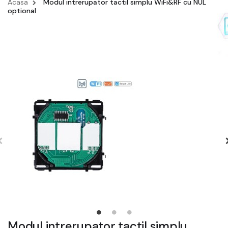
Acasa
Modul intrerupator tactil simplu WiFi&RF cu NUL
optional
Modul intrerupator tactil simplu