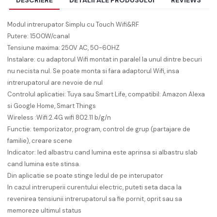
DESCRIERE
DETALII ALE PRODUSULUI
REVIEWS
Modul intrerupator Simplu cu Touch Wifi&RF
Putere: 1500W/canal
Tensiune maxima: 250V AC, 50-60HZ
Instalare: cu adaptorul Wifi montat in paralel la unul dintre becuri
nu necista nul. Se poate monta si fara adaptorul Wifi, insa
intrerupatorul are nevoie de nul
Controlul aplicatiei: Tuya sau Smart Life, compatibil: Amazon Alexa
si Google Home, Smart Things
Wireless :Wifi:2.4G wifi 802.11 b/g/n
Functie: temporizator, program, control de grup (partajare de
familie), creare scene
Indicator: led albastru cand lumina este aprinsa si albastru slab
cand lumina este stinsa.
Din aplicatie se poate stinge ledul de pe interupator
In cazul intreruperii curentului electric, puteti seta daca la
revenirea tensiunii intrerupatorul sa fie pornit, oprit sau sa
memoreze ultimul status