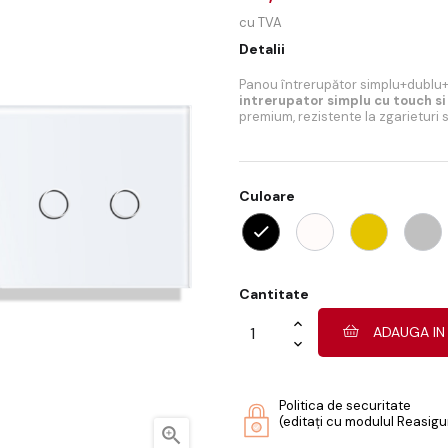
cu TVA
Detalii
Panou întrerupător simplu+dublu+d
intrerupator simplu cu touch s
premium, rezistente la zgarieturi 
Culoare
Cantitate
ADAUGA IN
Politica de securitate
(editați cu modulul Reasigur
