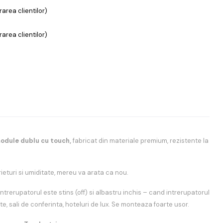
area clientilor)
area clientilor)
module dublu cu touch,
fabricat din materiale premium, rezistente la
rieturi si umiditate, mereu va arata ca nou.
ntrerupatorul este stins (off) si albastru inchis – cand intrerupatorul
nte, sali de conferinta, hoteluri de lux. Se monteaza foarte usor.