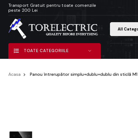
Transport Gratuit pentru toate comenzile
peste 200 Lei
All Categ
TOATE CATEGORIILE
Acasa
Panou întrerupător simplu+dublu+dublu din sticlă M1