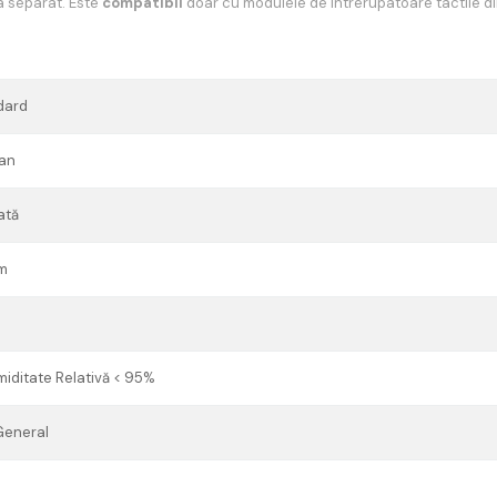
a separat. Este
compatibil
doar cu modulele de intrerupatoare tactile d
dard
man
ată
m
iditate Relativă < 95%
 General