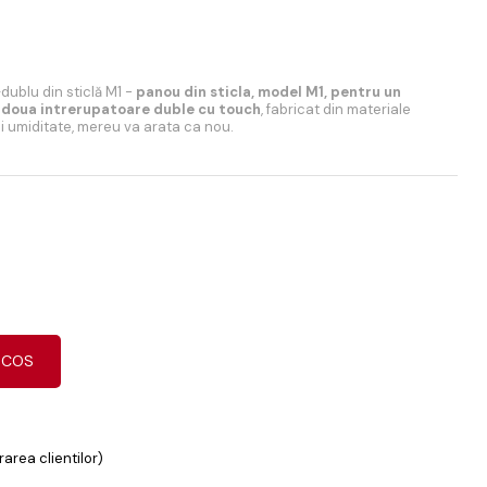
ublu din sticlă M1 -
panou din sticla, model M1, pentru un
i doua intrerupatoare duble cu touch
, fabricat din materiale
si umiditate, mereu va arata ca nou.
 COS
area clientilor)