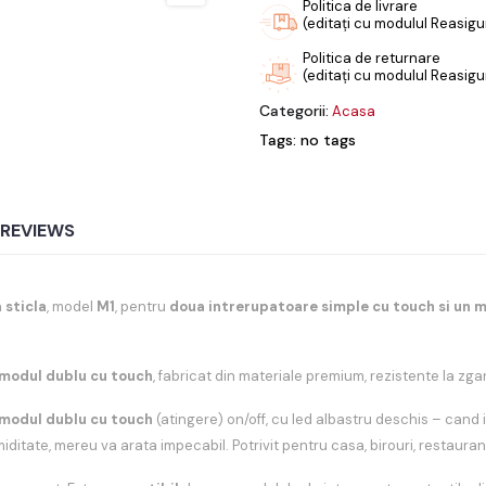
Politica de livrare
(editați cu modulul Reasigur
Politica de returnare
(editați cu modulul Reasigur
Categorii:
Acasa
Tags: no tags
REVIEWS
n
sticla
, model
M1
, pentru
doua intrerupatoare simple
cu touch si un 
 modul dublu cu touch
, fabricat din materiale premium, rezistente la zga
 modul dublu cu touch
(atingere) on/off, cu led albastru deschis – cand i
 umiditate, mereu va arata impecabil. Potrivit pentru casa, birouri, restaura