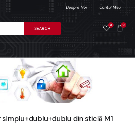
Despre Noi
Contul Meu
0
0
SEARCH
 simplu+dublu+dublu din sticlă M1