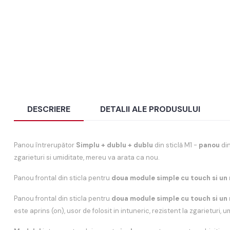
DESCRIERE
DETALII ALE PRODUSULUI
Panou întrerupător
Simplu + dublu + dublu
din sticlă M1 -
panou
di
zgarieturi si umiditate, mereu va arata ca nou.
Panou frontal din sticla pentru
doua module simple cu touch si un
Panou frontal din sticla pentru
doua module simple cu touch si un
este aprins (on), usor de folosit in intuneric, rezistent la zgarieturi,