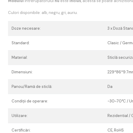
Modulul
intrerupatorului
nu
este
inclus
, acesta se poate achizition
Culori disponibile: alb, negru, gri, auriu.
Doze necesare:
3 x Doză Stan
Standard:
Clasic / Ger
Material:
Sticlă securiz
Dimensiuni:
229*86*9.7m
Panou/Ramă de sticlă:
Da
Condiții de operare:
-30~70°C / Um
Utilizare:
Rezidential /
Certificări:
CE, RoHS