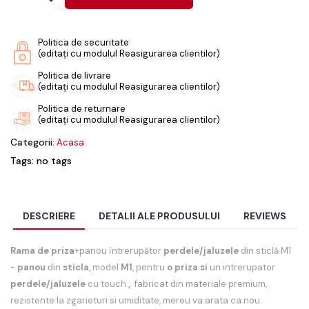
Politica de securitate
(editați cu modulul Reasigurarea clientilor)
Politica de livrare
(editați cu modulul Reasigurarea clientilor)
Politica de returnare
(editați cu modulul Reasigurarea clientilor)
Categorii:
Acasa
Tags: no tags
DESCRIERE
DETALII ALE PRODUSULUI
REVIEWS
Rama de priza
+panou întrerupător
perdele/jaluzele
din sticlă M1
-
panou
din
sticla
, model
M1
, pentru
o priza si
un intrerupator
perdele/jaluzele
cu touch
,
fabricat din materiale premium,
rezistente la zgarieturi si umiditate, mereu va arata ca nou.