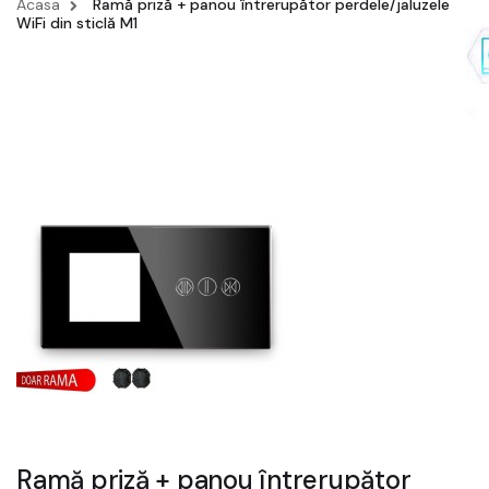
Acasa
Ramă priză + panou întrerupător perdele/jaluzele
WiFi din sticlă M1
Ramă priză + panou întrerupător