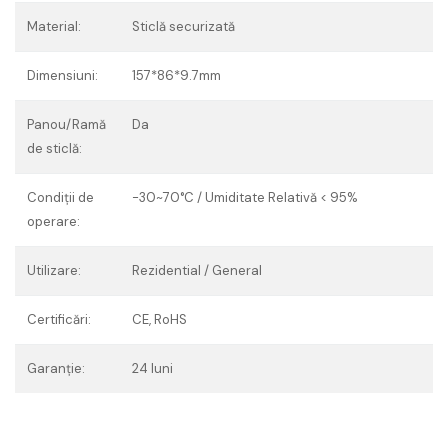
Material:
Sticlă securizată
Dimensiuni:
157*86*9.7mm
Panou/Ramă
Da
de sticlă:
Condiții de
-30~70°C / Umiditate Relativă < 95%
operare:
Utilizare:
Rezidential / General
Certificări:
CE, RoHS
Garanție:
24 luni