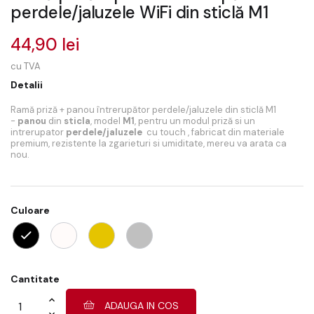
perdele/jaluzele WiFi din sticlă M1
44,90 lei
cu TVA
Detalii
Ramă priză + panou întrerupător perdele/jaluzele din sticlă M1
-
panou
din
sticla
, model
M1
, pentru un modul priză si un
intrerupator
perdele/jaluzele
cu touch , fabricat din materiale
premium, rezistente la zgarieturi si umiditate, mereu va arata ca
nou.
Culoare
Cantitate
ADAUGA IN COS