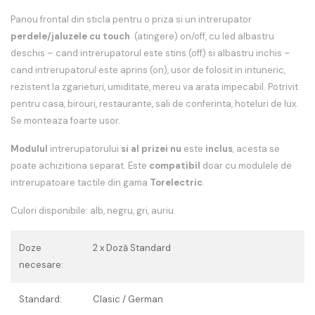
Panou frontal din sticla pentru o priza si un intrerupator
perdele/jaluzele
cu touch
(atingere) on/off, cu led albastru
deschis – cand intrerupatorul este stins (off) si albastru inchis –
cand intrerupatorul este aprins (on), usor de folosit in intuneric,
rezistent la zgarieturi, umiditate, mereu va arata impecabil. Potrivit
pentru casa, birouri, restaurante, sali de conferinta, hoteluri de lux.
Se monteaza foarte usor.
Modulul
intrerupatorului
si al prizei nu
este
inclus
, acesta se
poate achizitiona separat. Este
compatibil
doar cu modulele de
intrerupatoare tactile din gama
Torelectric
.
Culori disponibile: alb, negru, gri, auriu.
Doze
2 x Doză Standard
necesare:
Standard:
Clasic / German