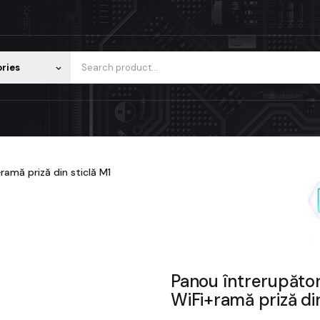
ories
keyboard_arrow_down
amă priză din sticlă M1
Panou întrerupător
WiFi+ramă priză din