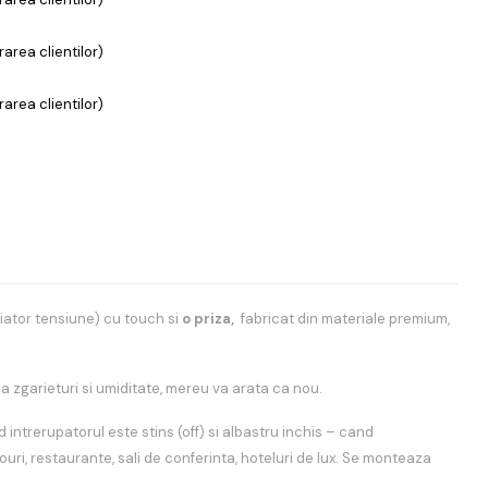
area clientilor)
area clientilor)
iator tensiune)
cu touch si
o priza,
fabricat din materiale premium,
 la zgarieturi si umiditate, mereu va arata ca nou.
d intrerupatorul este stins (off) si albastru inchis – cand
rouri, restaurante, sali de conferinta, hoteluri de lux. Se monteaza