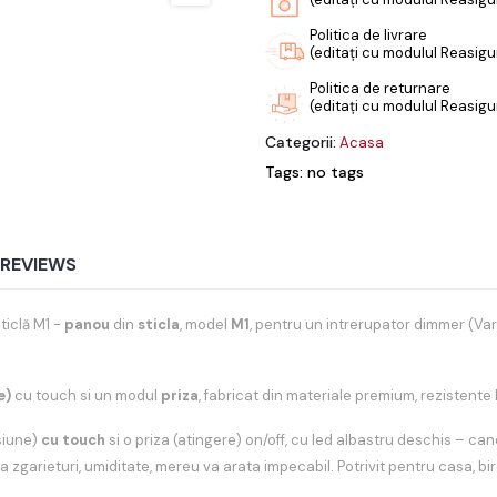
Politica de livrare
(editați cu modulul Reasigur
Politica de returnare
(editați cu modulul Reasigur
Categorii:
Acasa
Tags: no tags
REVIEWS
sticlă M1 -
panou
din
sticla
, model
M1
, pentru un intrerupator dimmer (Var
e)
cu touch si un modul
priza
, fabricat din materiale premium, rezistente
siune)
cu touch
si o priza (atingere) on/off, cu led albastru deschis – can
 la zgarieturi, umiditate, mereu va arata impecabil. Potrivit pentru casa, bi