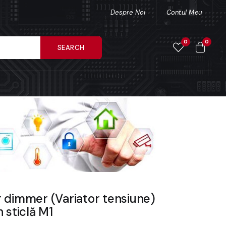
Despre Noi
Contul Meu
0
0
SEARCH
 dimmer (Variator tensiune)
 sticlă M1