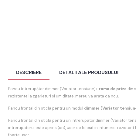
DESCRIERE
DETALII ALE PRODUSULUI
Panou întrerupător dimmer (Variator tensiune)
+ rama de priza
din 
rezistente la zgarieturi si umiditate, mereu va arata ca nou.
Panou frontal din sticla pentru un modul
dimmer (Variator tensiun
Panou frontal din sticla pentru un intrerupator dimmer (Variator ten
intrerupatorul este aprins (on), usor de folosit in intuneric, rezistent
foarte usor.