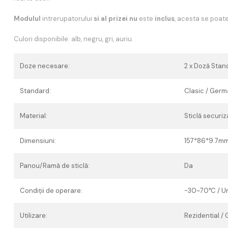
Modulul
intrerupatorului
si al prizei nu
este
inclus
, acesta se poat
Culori disponibile: alb, negru, gri, auriu.
Doze necesare:
2 x Doză Stan
Standard:
Clasic / Ger
Material:
Sticlă securiz
Dimensiuni:
157*86*9.7m
Panou/Ramă de sticlă:
Da
Condiții de operare:
-30~70°C / Um
Utilizare:
Rezidential /