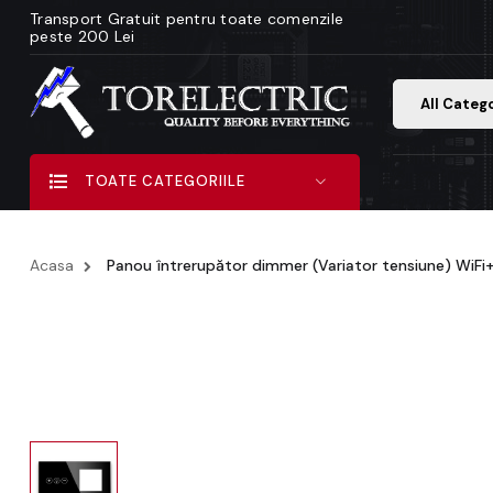
Transport Gratuit pentru toate comenzile
peste 200 Lei
All Categ
TOATE CATEGORIILE
Acasa
Panou întrerupător dimmer (Variator tensiune) WiFi+r