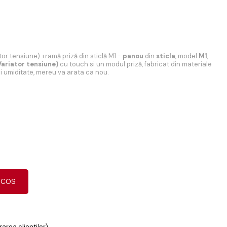
or tensiune) +ramă priză din sticlă M1 -
panou
din
sticla
, model
M1
,
ariator tensiune)
cu touch si un modul priză, fabricat din materiale
si umiditate, mereu va arata ca nou.
 COS
area clientilor)