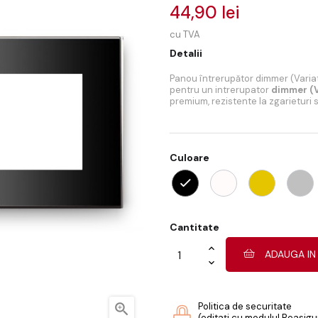
44,90 lei
cu TVA
Detalii
Panou întrerupător dimmer (Variat
pentru un intrerupator
dimmer (V
premium, rezistente la zgarieturi 
Culoare
Cantitate
ADAUGA IN

Politica de securitate
(editați cu modulul Reasigur