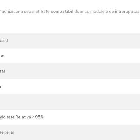
e achizitiona separat. Este
compatibil
doar cu modulele de intrerupatoar
dard
man
ată
m
iditate Relativă < 95%
 General