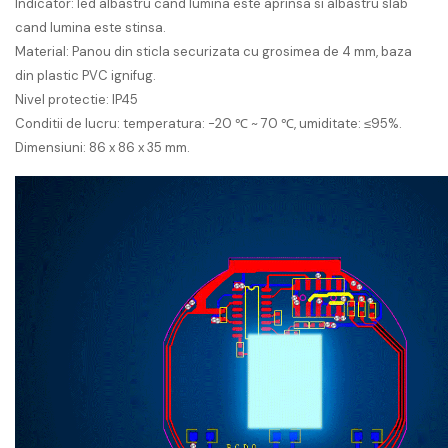
Indicator: led albastru cand lumina este aprinsa si albastru slab
cand lumina este stinsa.
Material: Panou din sticla securizata cu grosimea de 4 mm, baza
din plastic PVC ignifug.
Nivel protectie: IP45
Conditii de lucru: temperatura: -20 ℃ ~ 70 ℃, umiditate: ≤95%.
Dimensiuni: 86 x 86 x 35 mm.