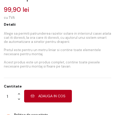
99,90 lei
cu TVA
Detalii
Alege sa permiti patrunderea razelor solare in interiorul casei atata
cat iti doresti, la ora care iti doresti, cu ajutorul unui sistem smart
de automatizare a sinelor pentru draperii.
Pretul este pentru un metru liniar si contine toate elementele
necesare pentru montaj.
Acest produs este un produs complet, contine toate piesele
necesare pentru montaj si fixare pe tavan.
Cantitate
ADAUGA IN COS
Politica de securitate