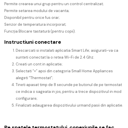
Permite crearea unui grup pentru un control centralizat;
Permite setarea modului de vacanta;
Disponibil pentru orice fus orar;
Senzor de temperatura incorporat;
Funcția Blocare tastatură (pentru copii).
Instructiuni conectare
Descarcati si instalati aplicatia Smart Life; asigurati-va ca
sunteti conectat la o retea Wi-Fi de 2.4 Ghz.
Creati un cont in aplicatie;
Selectati “+” apoi din categoria Small Home Appliances
alegeti “Thermostat”;
Tineti apasat timp de 8 secunde pe butonul de pe termostat
ce indica o sageata in jos, pentru a trece dispozitivul in mod
configurare;
Finalizati adaugarea dispozitivului urmand pasii din aplicatie.
Pe spatele termostatului, conexiunile se fac