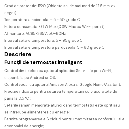
Grad de protectie: IP20 (Obiecte solide mai mari de 12.5 mm, ex.
deget)
Temperatura ambientala: – 5 ~ 50 grade C
Putere consumata: 0.1 W Max (0.3W Max cu Wi-Fi pornit)
Alimentare: AC85-265V; 50~60Hz
Interval setare temperatura: 5 – 95 grade C
Interval setare temperatura pardoseala: 5 – 60 grade C
Descriere
Funcții de termostat inteligent
Control din telefon cu ajutorul aplicatiei SmartLife prin Wi-FI,
disponibila pe Android si iOS;
Control vocal cu ajutorul Amazon Alexa si Google Home/Assitant;
Precizie ridicata pentru setarea temperaturii cu o acuratete de
pana la 0.5 °C ;
Setarile raman memorate atunci cand termostatul este oprit sau
se intrerupe alimentarea cu energie;
Permite programarea a 6 cicluri pentru maximizarea confortului si a
economiei de energie;