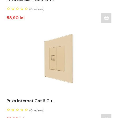
(0
reviews)
Pret
58,90 lei
Priza Internet Cat.6 Cu...
(0
reviews)