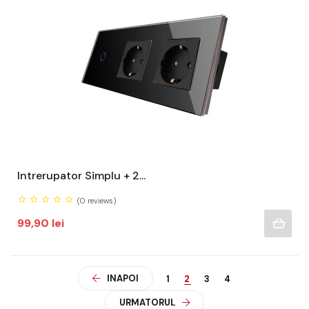
Intrerupator Simplu + 2...
(0
reviews)
Pret
99,90 lei
INAPOI
1
2
3
4
URMATORUL