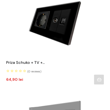
Priza Schuko + TV +...
(0
reviews)
Pret
64,90 lei