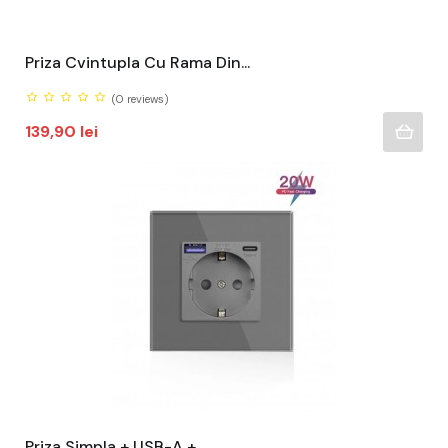
Priza Cvintupla Cu Rama Din...
(0
reviews)
Pret
139,90 lei
Priza Simpla + USB-A +...