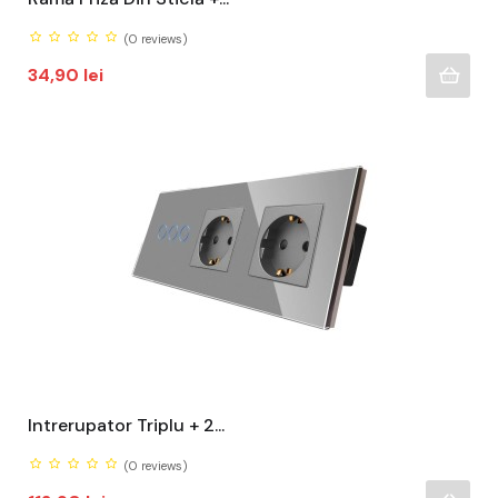
(0
reviews)
Pret
34,90 lei
Intrerupator Triplu + 2...
(0
reviews)