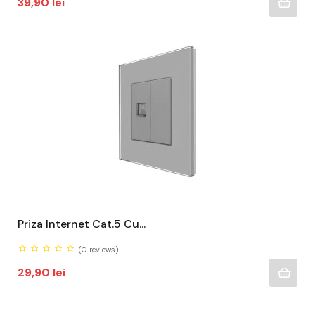
Pret
39,90 lei
Priza Internet Cat.5 Cu...
(0
reviews)
Pret
29,90 lei