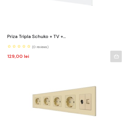
Priza Tripla Schuko + TV +...
(0
reviews)
Pret
129,00 lei