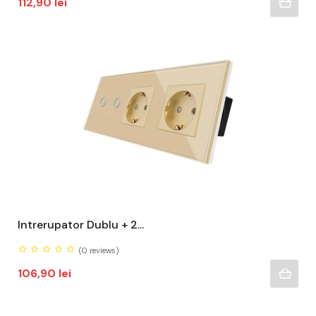
Pret
112,90 lei
Intrerupator Dublu + 2...
(0
reviews)
Pret
106,90 lei