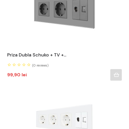
Priza Dubla Schuko + TV +...
(0
reviews)
Pret
99,90 lei