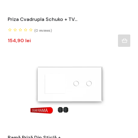
Priza Cvadrupla Schuko + TV...
(0
reviews)
Pret
154,90 lei
Ramă Priză Din Sticlă +...